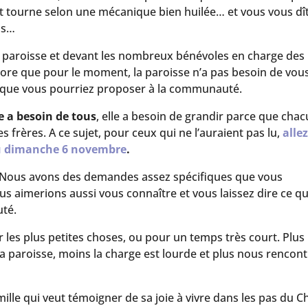
out tourne selon une mécanique bien huilée… et vous vous dî
ous…
la paroisse et devant les nombreux bénévoles en charge des
core que pour le moment, la paroisse n’a pas besoin de vous
e que vous pourriez proposer à la communauté.
 a besoin de tous
, elle a besoin de grandir parce que cha
 frères. A ce sujet, pour ceux qui ne l’auraient pas lu,
allez
e du dimanche 6 novembre
.
Nous avons des demandes assez spécifiques que vous
s aimerions aussi vous connaître et vous laissez dire ce q
uté.
es plus petites choses, ou pour un temps très court. Plus
aroisse, moins la charge est lourde et plus nous rencon
le qui veut témoigner de sa joie à vivre dans les pas du Chr