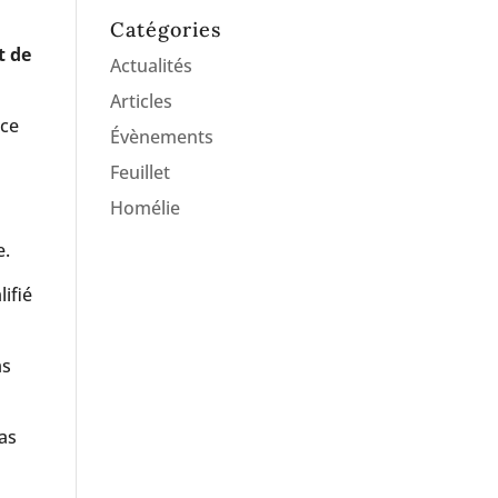
Catégories
t de
Actualités
Articles
ice
Évènements
Feuillet
Homélie
e.
ifié
as
pas