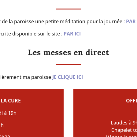
t de la paroisse une petite méditation pour la journée :
PAR 
te disponible sur le site :
PAR ICI
Les messes en direct
cièrement ma paroisse
JE CLIQUE ICI
 LA CURE
OFFI
di à 19h
Laudes à 9
1h
Chapelet t