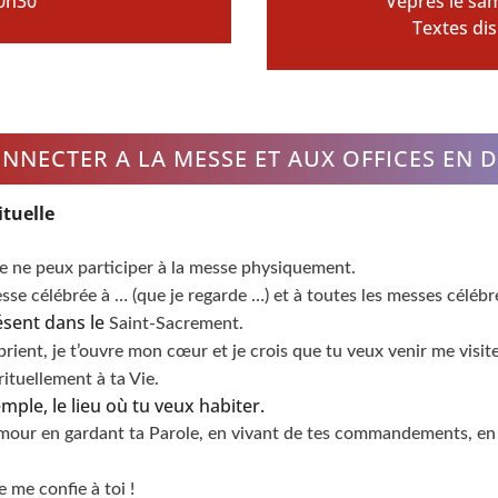
10h30
Vêpres le sa
Textes dis
NNECTER A LA MESSE ET AUX OFFICES EN 
tuelle
je ne peux participer à la messe physiquement.
sse célébrée à … (que je regarde …) et à toutes les messes céléb
ésent dans le
Saint-Sacrement.
ent, je t’ouvre mon cœur et je crois que tu veux venir me visit
ituellement à ta Vie.
mple, le lieu où tu veux habiter.
amour en gardant ta Parole, en vivant de tes commandements, en
 me confie à toi !