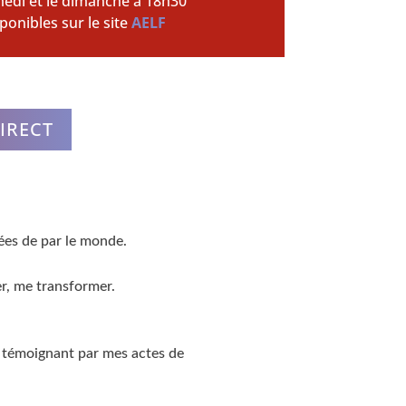
medi et le dimanche à 18h30
ponibles sur le site
AELF
DIRECT
rées de par le monde.
er, me transformer.
 témoignant par mes actes de