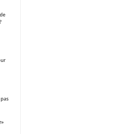
 de
?
n
our
 pas
e
»