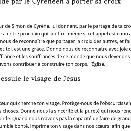
aidé par le Cyrénéen à porter sa croix
ur de Simon de Cyrène, lui donnant, par le partage de ta croi
de à notre prochain qui souffre, même si cet appel est contra
ous de reconnaître que partager la croix des autres, et fai
ec toi, est une grâce. Donne-nous de reconnaître avec joie 
uffrance et les souffrances de ce monde que nous devenons
uvons contribuer à construire ton corps, l’Église.
essuie le visage de Jésus
cœur qui cherche ton visage. Protège-nous de l’obscurciss
s choses. Donne-nous la sincérité et la pureté qui nous ren
onde. Quand nous n’avons pas la capacité de faire de gran
umble bonté. Imprime ton visage dans nos cœurs, afin que