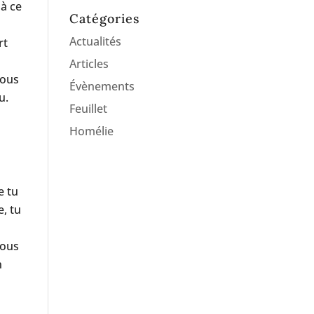
 à ce
Catégories
Actualités
rt
Articles
nous
Évènements
u.
Feuillet
Homélie
e tu
e, tu
nous
n