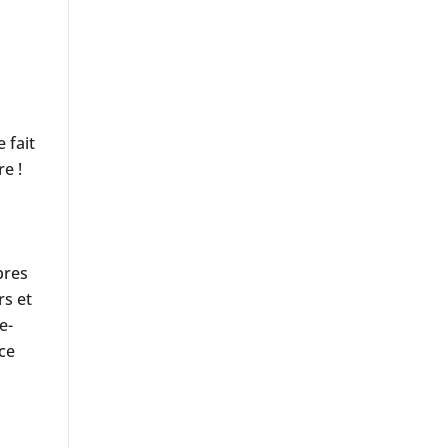
 fait
re !
bres
rs et
e-
nce