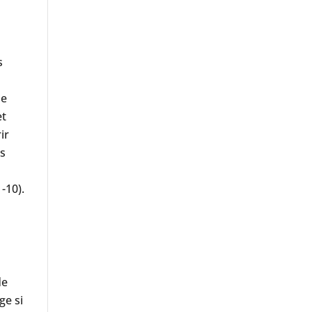
s
ie
et
ir
ts
1-10).
de
ge si