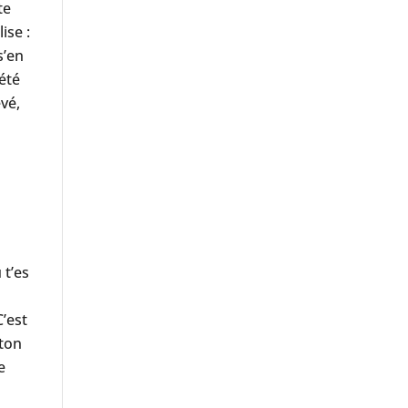
te
ise :
s’en
 été
evé,
 t’es
C’est
 ton
e