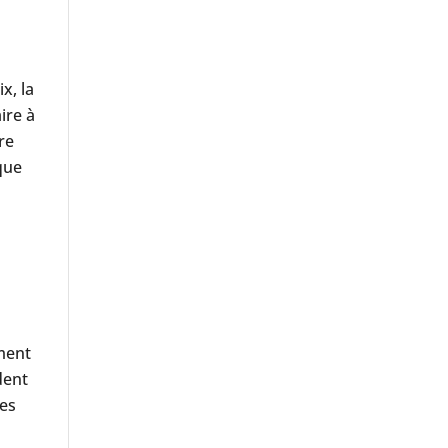
x, la
ire à
re
que
ement
dent
des