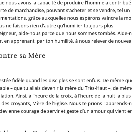
 que nous avons la capacité de produire l’homme a contribué
te de marchandise, pouvant s’acheter et se vendre, tel un
imentations, grâce auxquelles nous espérons vaincre la mo
s ne faisons rien d’autre qu’humilier toujours plus
Seigneur, aide-nous parce que nous sommes tombés. Aide-
, en apprenant, par ton humilité, à nous relever de nouvea
contre sa Mère
estée fidèle quand les disciples se sont enfuis. De même qu
yable – que tu allais devenir la mère du Très-Haut –, de mêm
tion. Ainsi, à l’heure de la croix, à l’heure de la nuit la plus
es croyants, Mère de l’Église. Nous te prions : apprends-
i devienne courage de servir et geste d’un amour qui vient e